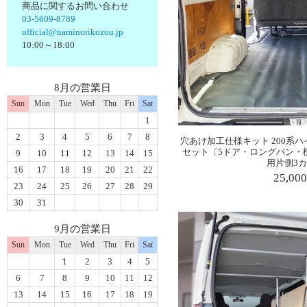
商品に関するお問い合わせ
03-5609-8789
official@naminorikozou.jp
10:00～18:00
8月の営業日
Sun
Mon
Tue
Wed
Thu
Fri
Sat
1
2
3
4
5
6
7
8
穴あけ加工仕様キット 200系ハ
セット〔5ドア・ロングバン・
9
10
11
12
13
14
15
用片側3
16
17
18
19
20
21
22
25,00
23
24
25
26
27
28
29
30
31
9月の営業日
Sun
Mon
Tue
Wed
Thu
Fri
Sat
1
2
3
4
5
6
7
8
9
10
11
12
13
14
15
16
17
18
19