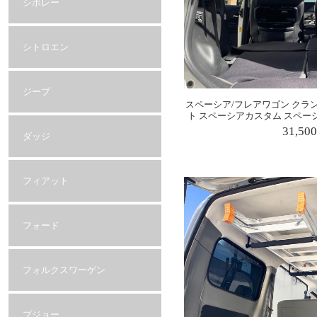
シボレー
シトロエン
ジープ
スペーシア/フレアワゴン クラ
ト スペーシアカスタム スペー
31,50
ダッジ
フィアット
フォード
フォルクスワーゲン
プジョー