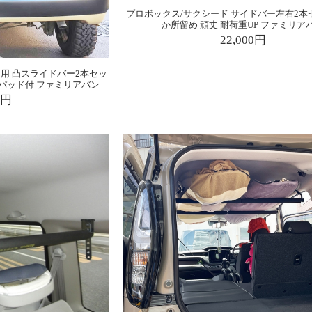
プロボックス/サクシード サイドバー左右2本セ
か所留め 頑丈 耐荷重UP ファミリア
22,000円
専用 凸スライドバー2本セッ
パッド付 ファミリアバン
0円