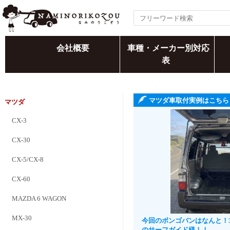
会社概要
車種・メーカー別対応
表
マツダ車取付実例はこちら
マツダ
CX-3
CX-30
CX-5/CX-8
CX-60
MAZDA 6 WAGON
MX-30
今回のボンゴバンはなんと！
のサーフガイド様！！