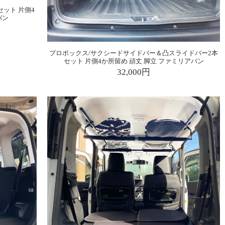
ット 片側4
バン
プロボックス/サクシードサイドバー＆凸スライドバー2本
セット 片側4か所留め 頑丈 脚立 ファミリアバン
32,000円