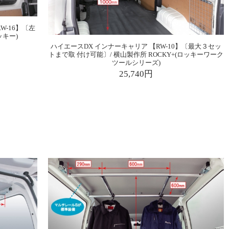
W-16】〔左
ッキー)
ハイエースDX インナーキャリア 【RW-10】〔最大３セッ
トまで取 付け可能〕/ 横山製作所 ROCKY+(ロッキーワーク
ツールシリーズ)
25,740円