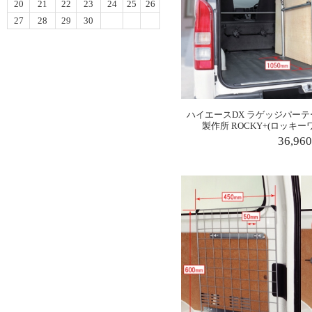
20
21
22
23
24
25
26
27
28
29
30
ハイエースDX ラゲッジパーテーシ
製作所 ROCKY+(ロッキ
36,96