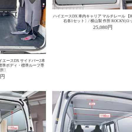
ハイエースDX 車内キャリア マルチレール 【R
右各1セット〕/ 横山製 作所 ROCKY(ロ
25,080円
イエースDX サイドバー2本
標準ボディ・標準ルーフ専
カ所〕
0円