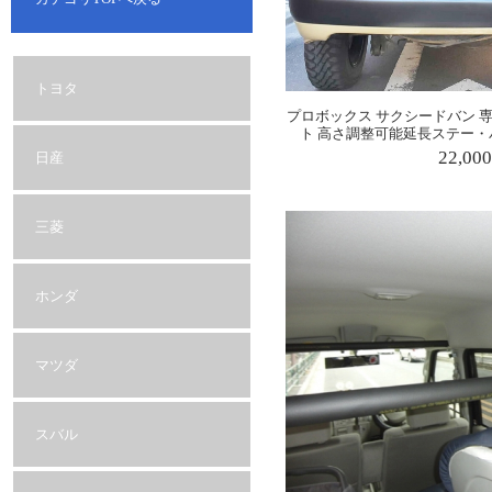
トヨタ
プロボックス サクシードバン 
ト 高さ調整可能延長ステー・
22,00
日産
三菱
ホンダ
マツダ
スバル