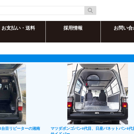
お支払い・送料
採用情報
お問い合
3台目リピーターの湘南
マツダボンゴバン4代目、日産バネットバン4代
サイドバー