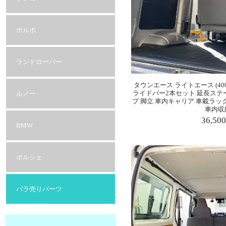
ボルボ
ランドローバー
タウンエース ライトエース (40
ライドバー2本セット 延長ステ
ルノー
プ 脚立 車内キャリア 車載ラッ
車内収
36,50
BMW
ポルシェ
バラ売りパーツ