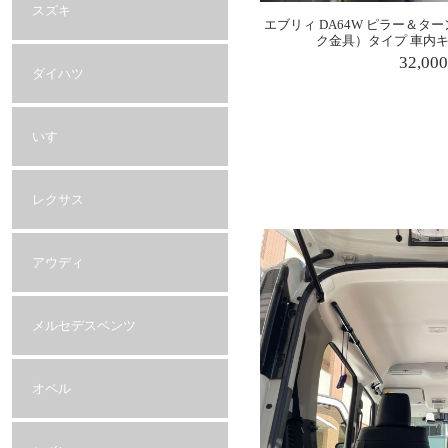
スズキ
エブリィ DA64W ピラー＆
ク金具）タイプ 車内
32,00
ダイハツ
いすゞ
レクサス
アウディ
メルセデスベンツ
オペル