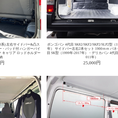
0系) 左右サイドバー&凸ス
ボンゴバン 4代目 SK82/SKF2/SKP2/SLP2型（199
ー・パッド付 ハンガーパイ
年） サイドバー左右2本セット 1900ｍｍ バネ
ク キャリア ロッドホルダー
目 SK型（1999年-2017年）・デリカバン 4代目（1
納
011年）
0円
25,000円