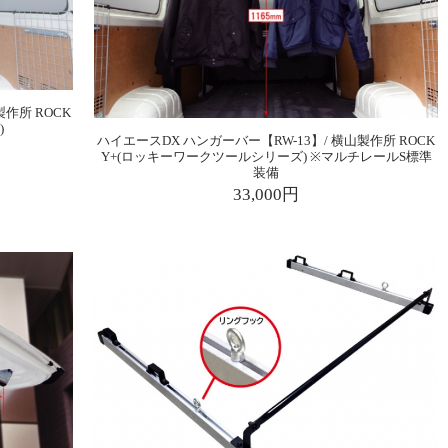
製作所 ROCK
)
ハイエースDX ハンガーバー【RW-13】/ 横山製作所 ROCK
Y+(ロッキーワークツールシリーズ) ※マルチレールS標準
装備
33,000円