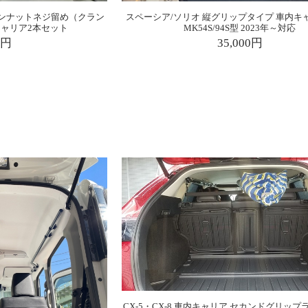
ターンナットネジ留め（クラン
スペーシア/ソリオ 縦グリップタイプ 車内キャ
キャリア2本セット
MK54S/94S型 2023年～対応
0円
35,000円
CX-5・CX-8 車内キャリア セカンドグリップ