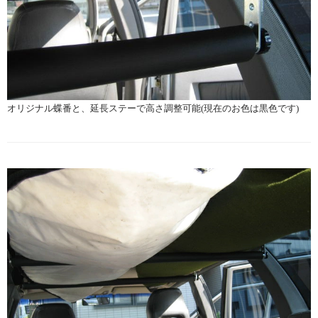
オリジナル蝶番と、延長ステーで高さ調整可能(現在のお色は黒色です)