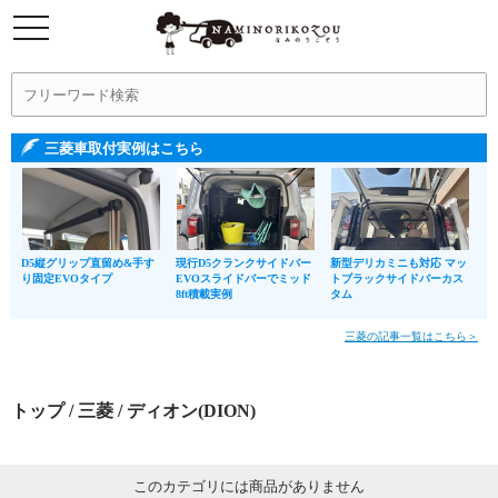
三菱車取付実例はこちら
D5縦グリップ直留め&手す
現行D5クランクサイドバー
新型デリカミニも対応 マッ
り固定EVOタイプ
EVOスライドバーでミッド
トブラックサイドバーカス
8ft積載実例
タム
三菱の記事一覧はこちら＞
トップ
/
三菱
/ ディオン(DION)
このカテゴリには商品がありません