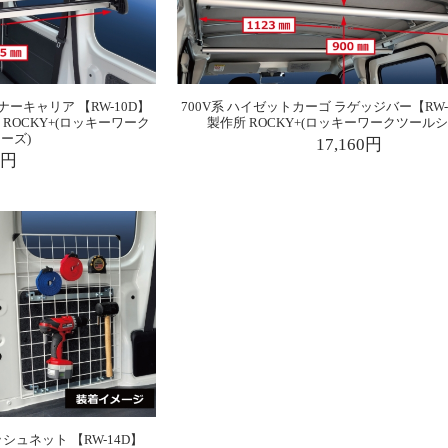
ナーキャリア 【RW-10D】
700V系 ハイゼットカーゴ ラゲッジバー【RW-1
ROCKY+(ロッキーワーク
製作所 ROCKY+(ロッキーワークツールシ
ーズ)
17,160円
0円
シュネット 【RW-14D】