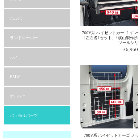
ボルボ
700V系 ハイゼットカーゴ イン
ランドローバー
〔左右各1セット〕/ 横山製作所 
ツールシリ
36,96
ルノー
BMW
ポルシェ
バラ売りパーツ
700V系 ハイゼットカーゴ メッ