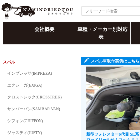
会社概要
車種・メーカー別対応
表
スバル車取付実例はこちら
スバル
インプレッサ(IMPREZA)
エクシーガ(EXIGA)
クロストレック(CROSSTREK)
サンバーバン(SAMBAR VAN)
シフォン(CHIFFON)
ジャスティ(JUSTY)
新型フォレスター6代目 SL
ロッドリール付もスッキリ！