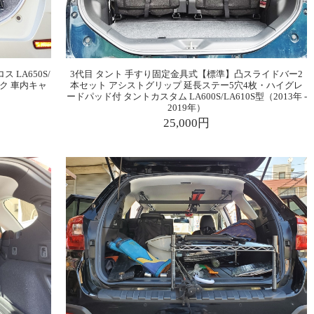
LA650S/
3代目 タント 手すり固定金具式【標準】凸スライドバー2
ック 車内キャ
本セット アシストグリップ 延長ステー5穴4枚・ハイグレ
ードパッド付 タントカスタム LA600S/LA610S型（2013年 -
2019年）
25,000円