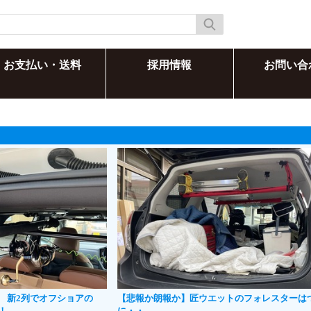
お支払い・送料
採用情報
お問い合
系 新2列でオフショアの
【悲報か朗報か】匠ウエットのフォレスターは
！
に・・