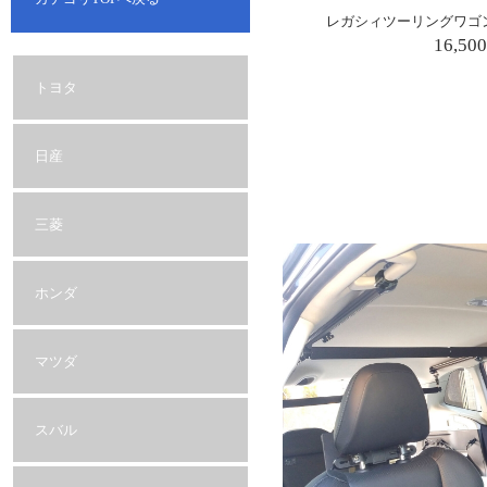
レガシィツーリングワゴン
16,50
トヨタ
日産
三菱
ホンダ
マツダ
スバル