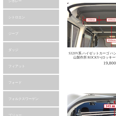
シボレー
シトロエン
ジープ
ダッジ
S320V系 ハイゼットカーゴ ハン
山製作所 ROCKY+(ロッ
19,80
フィアット
フォード
フォルクスワーゲン
プジョー