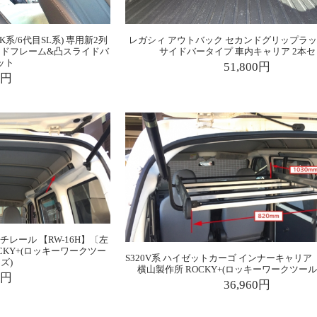
K系/6代目SL系) 専用新2列
レガシィ アウトバック セカンドグリップラッ
イドフレーム&凸スライドバ
サイドバータイプ 車内キャリア 2本
ット
51,800円
0円
チレール 【RW-16H】〔左
CKY+(ロッキーワークツー
S320V系 ハイゼットカーゴ インナーキャリア【R
ズ)
横山製作所 ROCKY+(ロッキーワークツー
0円
36,960円