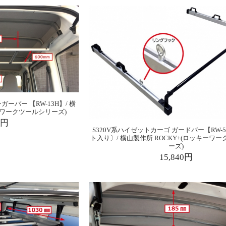
ガーバー 【RW-13H】/ 横
キーワークツールシリーズ)
0円
S320V系ハイゼットカーゴ ガードバー【RW-
ト入り〕/ 横山製作所 ROCKY+(ロッキーワ
ーズ)
15,840円