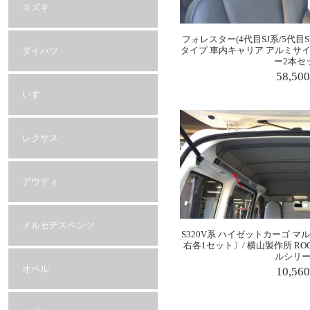
スズキ
フォレスター(4代目SJ系/5代目S
タイプ 車内キャリア アルミサ
ダイハツ
ー2本セ
58,50
いすゞ
レクサス
アウディ
メルセデスベンツ
S320V系 ハイゼットカーゴ マル
右各1セット〕/ 横山製作所 RO
ルシリー
オペル
10,56