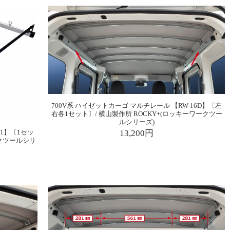
700V系 ハイゼットカーゴ マルチレール 【RW-16D】〔左
右各1セット〕/ 横山製作所 ROCKY+(ロッキーワークツー
ルシリーズ)
51】〔1セッ
13,200円
ークツールシリ