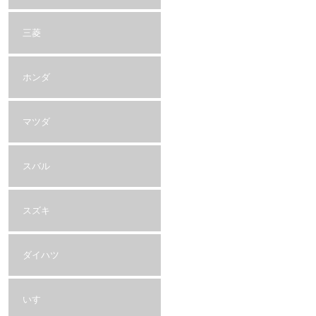
三菱
ホンダ
マツダ
スバル
スズキ
ダイハツ
いすゞ