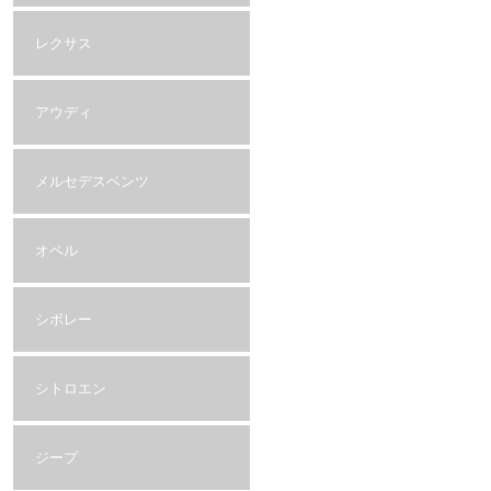
レクサス
アウディ
メルセデスベンツ
オペル
シボレー
シトロエン
ジープ