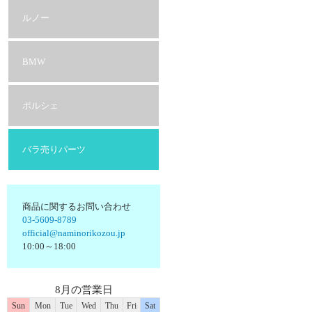
ルノー
BMW
ポルシェ
バラ売りパーツ
商品に関するお問い合わせ
03-5609-8789
official@naminorikozou.jp
10:00～18:00
8月の営業日
Sun
Mon
Tue
Wed
Thu
Fri
Sat