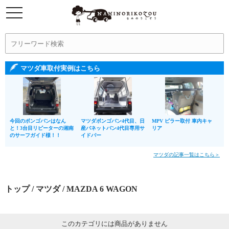
マツダ車取付実例はこちら
今回のボンゴバンはなん
マツダボンゴバン4代目、日
MPV ピラー取付 車内キャ
と！3台目リピーターの湘南
産バネットバン4代目専用サ
リア
のサーフガイド様！！
イドバー
マツダの記事一覧はこちら＞
トップ
/
マツダ
/ MAZDA 6 WAGON
このカテゴリには商品がありません