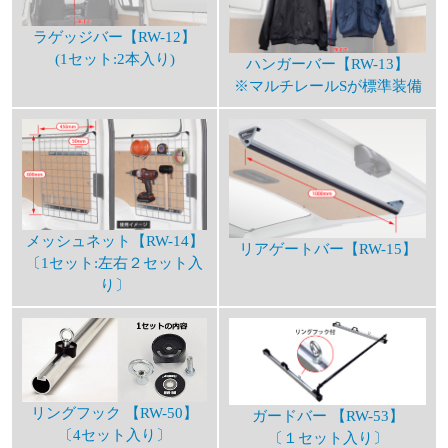
ラゲッジバー【RW-12】
(1セット:2本入り)
ハンガーバー【RW-13】
※マルチレールSが標準装備
メッシュネット【RW-14】
リアゲートバー【RW-15】
〔1セット:左右２セット入
り〕
リングフック 【RW-50】
ガードバー 【RW-53】
〔4セット入り〕
〔１セット入り〕