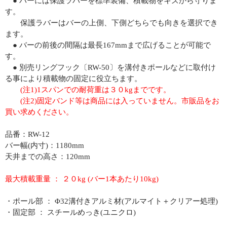
● バーには保護ラバーを標準装備、積載物をキズから守りま
す。
保護ラバーはバーの上側、下側どちらでも向きを選択でき
ます。
● バーの前後の間隔は最長167mmまで広げることが可能で
す。
● 別売リングフック〔RW-50〕を溝付きポールなどに取付け
る事により積載物の固定に役立ちます。
(注1)1スパンでの耐荷重は３０kgまでです。
(注2)固定バンド等は商品には入っていません。市販品をお
買い求めください。
品番：RW-12
バー幅(内寸)：1180mm
天井までの高さ：120mm
最大積載重量 ： ２０kg (バー1本あたり10kg)
・ポール部 ： Φ32溝付きアルミ材(アルマイト＋クリアー処理)
・固定部 ： スチールめっき(ユニクロ)