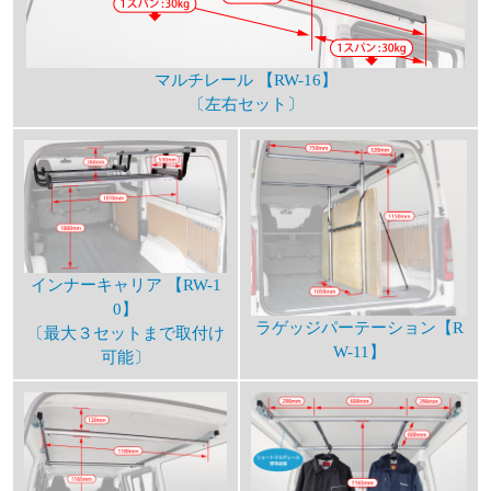
マルチレール 【RW-16】
〔左右セット〕
インナーキャリア 【RW-1
0】
ラゲッジパーテーション【R
〔最大３セットまで取付け
W-11】
可能〕