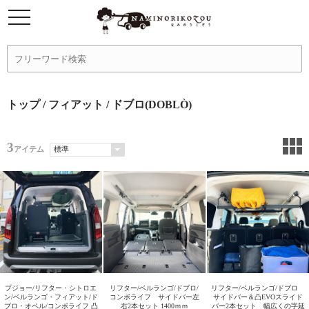
トップ
/
フィアット
/ ドブロ(DOBLÒ)
3
アイテム
プジョー/リフター・シトロエ
リフター/ベルランゴ/ドブロ/
リフター/ベルランゴ/ドブロ
ン/ベルランゴ・フィアット/ド
コンボライフ サイドバー左
サイドバー＆凸EVOスライド
ブロ・オペル/コンボライフ 凸
右2本セット 1400ｍｍ
バー2本セット 幅広くの字延