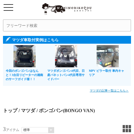
マツダ車取付実例はこちら
今回のボンゴバンはなん
マツダボンゴバン4代目、日
MPV ピラー取付 車内キャ
と！3台目リピーターの湘南
産バネットバン4代目専用サ
リア
のサーフガイド様！！
イドバー
マツダの記事一覧はこちら＞
トップ
/
マツダ
/ ボンゴバン(BONGO VAN)
3
アイテム