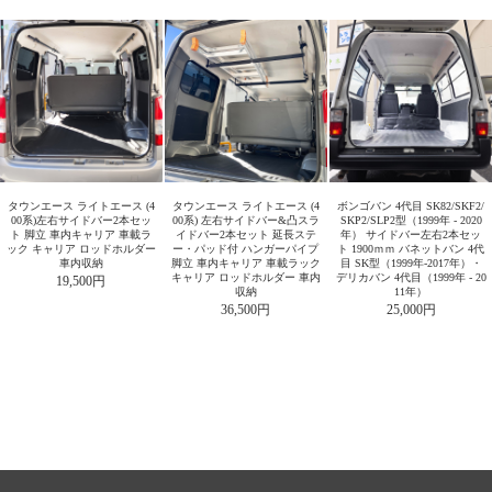
タウンエース ライトエース (4
タウンエース ライトエース (4
ボンゴバン 4代目 SK82/SKF2/
00系)左右サイドバー2本セッ
00系) 左右サイドバー&凸スラ
SKP2/SLP2型（1999年 - 2020
ト 脚立 車内キャリア 車載ラ
イドバー2本セット 延長ステ
年） サイドバー左右2本セッ
ック キャリア ロッドホルダー
ー・パッド付 ハンガーパイプ
ト 1900ｍｍ バネットバン 4代
車内収納
脚立 車内キャリア 車載ラック
目 SK型（1999年-2017年）・
キャリア ロッドホルダー 車内
デリカバン 4代目（1999年 - 20
19,500円
収納
11年）
36,500円
25,000円