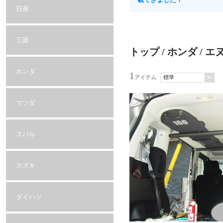
日産
三菱
トップ
/
ホンダ
/ エ
ホンダ
1
アイテム
マツダ
スバル
スズキ
ダイハツ