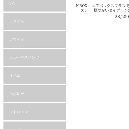
いすゞ
N BOX＋ エヌボックスプラス
ステー+蝶つがいタイプ・く
28,50
レクサス
アウディ
メルセデスベンツ
オペル
シボレー
シトロエン