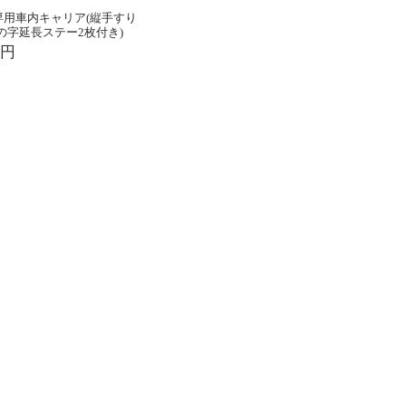
 専用車内キャリア(縦手すり
の字延長ステー2枚付き)
0円