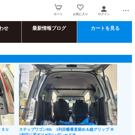
カート
お気に入り
ログイン
わせ
最新情報ブログ
カートを見る
 ＳＵ
ステップワゴンRK 3列目蝶番直留め＆縦グリップ ※
3列目に手すりがないグレード※