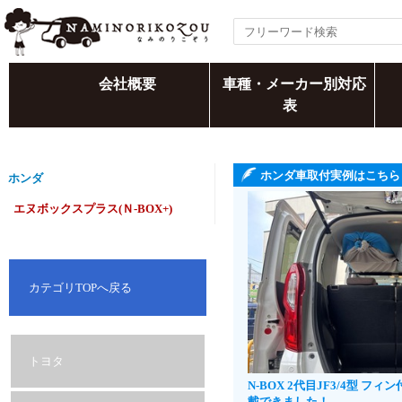
会社概要
車種・メーカー別対応
表
ホンダ車取付実例はこちら
ホンダ
エヌボックスプラス(Ｎ-BOX+)
カテゴリTOPへ戻る
トヨタ
N-BOX 2代目JF3/4型 
載できました！