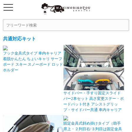
共通対応キット
フック金具式タイプ 車内キャリア
着脱かんたん ちょいキャリ サーフ
ボード スキー スノーボード ロッド
ホルダー
サイドバー・手すり固定スライド
バー2本セット 高さ変更ステー・ボ
ードパット付き アシストグリッ
プ・サイドバー共通 車内キャリア
固定金具式斜め掛けタイプ（助手
席上・２列目右/３列目は固定金具