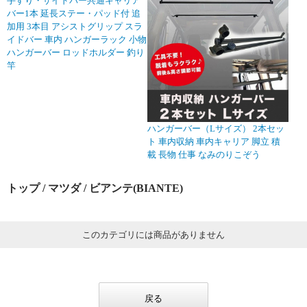
手すり・サイドバー共通キャリア
バー1本 延長ステー・パッド付 追
加用 3本目 アシストグリップ スラ
イドバー 車内 ハンガーラック 小物
ハンガーバー ロッドホルダー 釣り
竿
ハンガーバー（Lサイズ） 2本セッ
ト 車内収納 車内キャリア 脚立 積
載 長物 仕事 なみのりこぞう
トップ
/
マツダ
/ ビアンテ(BIANTE)
このカテゴリには商品がありません
戻る