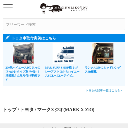
トヨタ車取付実例はこちら
200系ハイエースDX 久々の
MAR SURF SHOP様 シボ
ランクル250にミッドレング
ひっかけタイプ取り付け！
レーアストロからハイエー
ス8ft積載
清掃業さん取り付け事例で
スSGLへ[ユーアイビ...
す
トヨタの記事一覧はこちら＞
トップ
/
トヨタ
/ マークXジオ(MARK X ZiO)