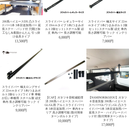
200系ハイエースDX 凸スライ
スライドバー レギュラーサイ
スライドバー 極太サイズ 22ｍ
ドバー1本 3本目追加用バー 延
ズ 19ｍｍタイプ 1本(つまみボ
ｍタイプ 1本(つまみボルト2個
長ステー・パッド付 穴開け加
ルト2個セット) スチール製 頑
セット) スチール製 頑丈 車内
工なし&着脱かんたん 引っ掛
丈 車内バー 長さ調整可能
長さ調整可能 ラック インテリ
け金具タイプ
アバー
6,000円
13,500円
7,000円
スライドバー 極太ロングサイ
ズ 22ｍｍタイプ 1本(つまみボ
ルト2個セット) ワイド車 車幅
【CAP】ガタツキ音軽減処理
【NAMINORIKOZOU】ガタツ
が広い車種用 スチール製 頑丈
済 200系ハイエース スーパー
キ音改良版 200系ハイエース
車内 長さ調整可能 ラック イ
GL/GL用 アルミスライドバー1
スーパーGL/ワゴンGL 凸スラ
ンテリアバー
本 3本目追加用 バー 車内キャ
イドバー1本 3本目追加用バー
9,000円
リア 高さ調整可能 [取付簡単
延長ステー・ハイグレードパ
ターンボルトタイプ]
ッド付 [取付簡単ターンボルト
タイプ]
10,000円
17,000円