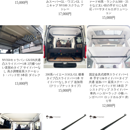
みスーパーGL・ワゴンGL ミ
ァード40系・ランクル300・25
15,000円
ニキャブ NV100 スクラム ア
0 など太い径の手すりにも対
トレー
応 バーサタイルエボリューシ
ョン
17,000円
15,000円
NV350キャラバン GX/DX共通
凸スライドバー1本 2穴蝶つが
い直留めタイプ サイドバーな
し 高さ調整延長ステーセッ
200系ハイエースSGL/GL 蝶番
固定金具式標準スライドバー1
ト・パッド付 3本目 ダイレク
タイプ凸スライドバー1本 サ
本 手すり&サイドバータイプ
ト
イドバーなしタイプ 追加用
共通 追加バー 延長ステー・ハ
13,000円
[クリップナットタイプ]
イグレードパッド付 3本目 ア
シストグリップ スライドバー
15,000円
車内 ハンガーラック 小物 ハ
ンガーバー ロッドホルダー 釣
り竿
12,000円