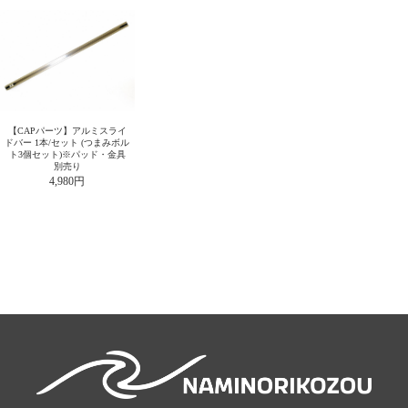
【CAPパーツ】アルミスライ
ドバー 1本/セット (つまみボル
ト3個セット)※パッド・金具
別売り
4,980円