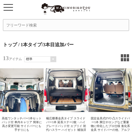
トップ
/ 1本タイプ/3本目追加バー
13
アイテム
高低ワンタッチバー1本セット
幅広蝶番金具タイプ スライド
固定金具式EVO 凸スライドバ
パッド付 車内キャリア 簡単に
バー1本 延長ステー2枚・ハイ
ー1本 脚立やロングなど重量
高さ変更可能 サイドバーにも
グレードパッド付 エブリイ 初
物に特化したプロ仕様 進化系
手すりにも
代ハスラー ハイゼット 補強済
金具 サイドバーの他、アルフ