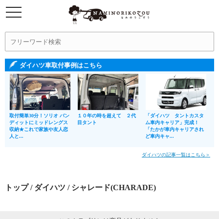
ダイハツ車取付事例はこちら
取付簡単30分！ソリオ バン
１０年の時を超えて ２代
「ダイハツ タントカスタ
ディットにミッドレングス
目タント
ム車内キャリア」完成！
収納★これで家族や友人恋
「たかが車内キャリアされ
人と...
ど車内キャ...
ダイハツの記事一覧はこちら＞
トップ
/
ダイハツ
/ シャレード(CHARADE)