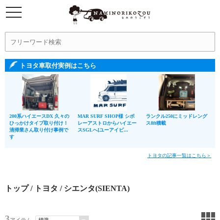
トヨタ車取付実例はこちら
200系ハイエースDX 久々の
MAR SURF SHOP様 シボ
ランクル250にミッドレング
ひっかけタイプ取り付け！
レーアストロからハイエー
ス8ft積載
清掃業さん取り付け事例で
スSGLへ[ユーアイビ...
す
トヨタの記事一覧はこちら＞
トップ
/
トヨタ
/ シエンタ(SIENTA)
3