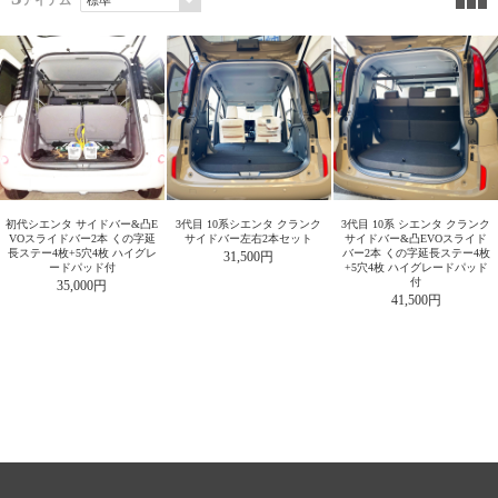
アイテム
初代シエンタ サイドバー&凸E
3代目 10系シエンタ クランク
3代目 10系 シエンタ クランク
VOスライドバー2本 くの字延
サイドバー左右2本セット
サイドバー&凸EVOスライド
長ステー4枚+5穴4枚 ハイグレ
バー2本 くの字延長ステー4枚
31,500円
ードパッド付
+5穴4枚 ハイグレードパッド
付
35,000円
41,500円