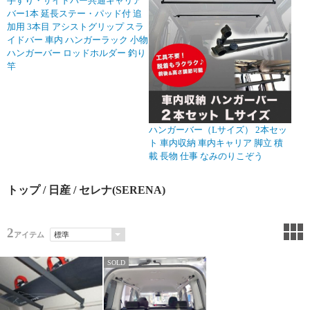
手すり・サイドバー共通キャリア
バー1本 延長ステー・パッド付 追
加用 3本目 アシストグリップ スラ
イドバー 車内 ハンガーラック 小物
ハンガーバー ロッドホルダー 釣り
竿
ハンガーバー（Lサイズ） 2本セッ
ト 車内収納 車内キャリア 脚立 積
載 長物 仕事 なみのりこぞう
トップ
/
日産
/ セレナ(SERENA)
2
アイテム
SOLD