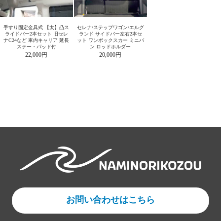
手すり固定金具式 【太】凸ス
セレナ/ステップワゴン/エルグ
ライドバー2本セット 旧セレ
ランド サイドバー左右2本セ
ナC24など 車内キャリア 延長
ット ワンボックスカー ミニバ
ステー・パッド付
ン ロッドホルダー
22,000円
20,000円
お問い合わせはこちら