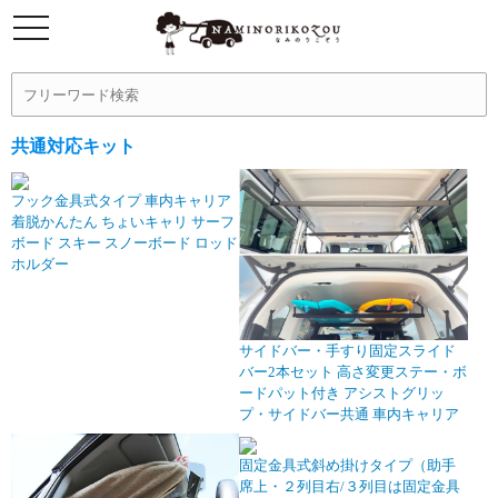
共通対応キット
フック金具式タイプ 車内キャリア
着脱かんたん ちょいキャリ サーフ
ボード スキー スノーボード ロッド
ホルダー
サイドバー・手すり固定スライド
バー2本セット 高さ変更ステー・ボ
ードパット付き アシストグリッ
プ・サイドバー共通 車内キャリア
固定金具式斜め掛けタイプ（助手
席上・２列目右/３列目は固定金具