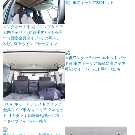
式）車内キャリア2本セット
ロングボード用 縦グリップタイプ
車内キャリア (前縦手すり+後ろ手
すり固定金具タイプ) くの字ステー
2枚付 SUP ウインドサーフィン
高低ワンタッチバー1本セット パッ
ド付 車内キャリア 簡単に高さ変更
可能 サイドバーにも手すりにも
〔CAPキット〕アシストグリップ
金具タイプ車内 キャリア ２本セッ
ト 【ガタツキ音軽減処理済】25ｍ
ｍタイプサイドバー対応