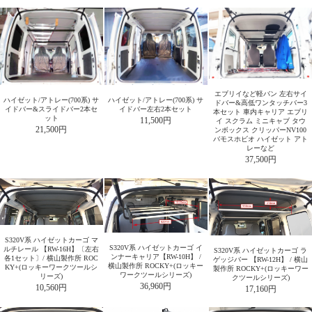
成形天井なし
成形天井あり
ダイハツ ハイゼット
スバル サンバーバン
ダイハツ アトレー
トヨタ ピクシスバン
スバル ディアス
下の成形天井の画像をクリックすると適合する商
品が下に表示されます。
内張があるタイプ
内張がないタイプ
内張があるタイプ
エブリイなど軽バン 左右サイ
ハイゼット/アトレー(700系) サ
ハイゼット/アトレー(700系) サ
形成天井あり
形成天井なし
ドバー&高低ワンタッチバー3
イドバー&スライドバー2本セ
イドバー左右2本セット
本セット 車内キャリア エブリ
ット
11,500円
イ スクラム ミニキャブ タウ
アトレーワゴン5代目・S300系 ハ
21,500円
ンボックス クリッパーNV100
イゼットカーゴ サイドバー&スラ
バモスホビオ ハイゼット アト
レーなど
イドバー2本セット (型紙付)
37,500円
ハイゼット/アトレー(700
ハイゼット/アトレー(700
成形天井なし
成形天井あり
系) サイドバー&スライド
系) サイドバー左右2本セ
バー2本セット
ット
S320V系 ハイゼットカーゴ マ
S320V系 ハイゼットカーゴ イ
ルチレール 【RW-16H】〔左右
S320V系 ハイゼットカーゴ ラ
アトレーワゴン5代目・S300系 ハ
ンナーキャリア【RW-10H】 /
各1セット〕/ 横山製作所 ROC
ゲッジバー 【RW-12H】 / 横山
横山製作所 ROCKY+(ロッキー
KY+(ロッキーワークツールシ
製作所 ROCKY+(ロッキーワー
イゼットカーゴ サイドバー2本セ
ワークツールシリーズ)
リーズ)
クツールシリーズ)
36,960円
成形天井あり
成形天井なし
10,560円
17,160円
ット (型紙付)