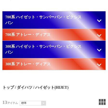
700系 ハイゼット・サンバーバン・ピクシス
バン
700系 アトレー・ディアス
700系（11代目）2021～
S700V/S710V/S330V/S331V
300系 ハイゼット・サンバーバン・ピクシス
700系（6代目）2021～
バン
S700V/S700W/S710V/S710W
300系 アトレー・ディアス
300系（10代目）2004～2021
S320V/S321V/S330V/S331V
ダイハツ ハイゼット
300系（5代目）2005～2021
スバル サンバーバン
S320G/S330G/S321G/S331G
トップ
/
ダイハツ
/ ハイゼット(HIJET)
トヨタ ピクシスバン
ダイハツ アトレー
下の成形天井の画像をクリックすると適合する商品
スバル ディアス
が下に表示されます。
13
成形天井あり
アイテム