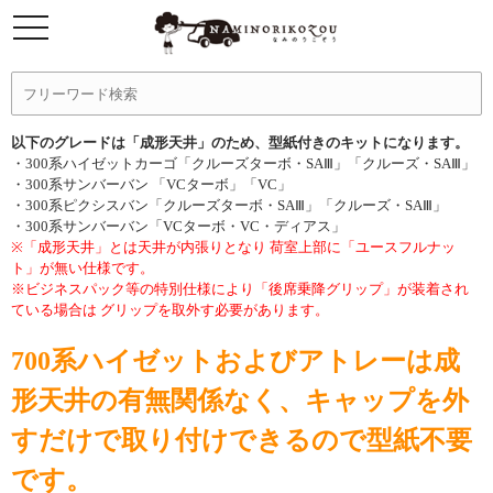
以下のグレードは「成形天井」のため、型紙付きのキットになります。
・300系ハイゼットカーゴ「クルーズターボ・SAⅢ」「クルーズ・SAⅢ」
・300系サンバーバン 「VCターボ」「VC」
・300系ピクシスバン「クルーズターボ・SAⅢ」「クルーズ・SAⅢ」
・300系サンバーバン「VCターボ・VC・ディアス」
※「成形天井」とは天井が内張りとなり 荷室上部に「ユースフルナッ
ト」が無い仕様です。
※ビジネスパック等の特別仕様により「後席乗降グリップ」が装着され
ている場合は グリップを取外す必要があります。
700系ハイゼットおよびアトレーは成
形天井の有無関係なく、キャップを外
すだけで取り付けできるので型紙不要
です。