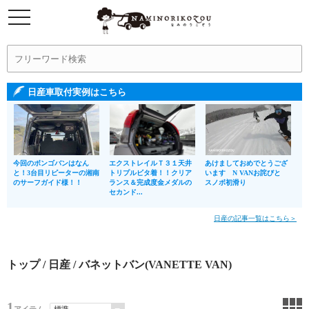
日産車取付実例はこちら
今回のボンゴバンはなん
エクストレイルＴ３１天井
あけましておめでとうござ
と！3台目リピーターの湘南
トリプルビタ着！！クリア
います N VANお詫びと
のサーフガイド様！！
ランス＆完成度金メダルの
スノボ初滑り
セカンド...
日産の記事一覧はこちら＞
トップ
/
日産
/ バネットバン(VANETTE VAN)
1