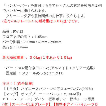
「ハンガーバー」を取付ける事でたくさんの衣類を横向き２列
でハンガーに掛けられます。
クリーニング店や服飾関係のお仕事に役立ちます。
(注2)マルチレールＳの耐荷重は３０kgまでです。
品番：RW-13
フロアまでの高さ：1165mm
バー分割幅：290mm / 60mm / 290mm
奥行き：600mm
最大積載重量 ： ３０kg (１本あたり１５kg)
・バー ： Φ32溝付きアルミ材(アルマイト＋クリアー処理)
・固定部 ： スチールめっき(ユニクロ)
注意！！(適合情報)
【トヨタ】 ハイエースバン・レジアスエースバン(200系)
【マツダ】 ボンゴブローニィバン(200M,206M系)
ＤＸ・５ドア・ロングバン・標準ボディ・標準ルーフ専用
(注)【スーパーGL全グレード】【標準ボディ・ハイルーフＤ