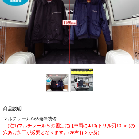
商品説明
マルチレールSが標準装備
(注1)マルチレールＳの固定には車両にΦ10(ドリル刃10mm)の
穴あけ加工が必要となります。(左右各２か所)