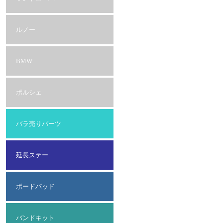
ルノー
BMW
ポルシェ
バラ売りパーツ
延長ステー
ボードパッド
バンドキット