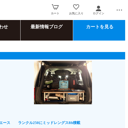
カート
お気に入り
ログイン
わせ
最新情報ブログ
カートを見る
イエース
ランクル250にミッドレングス8ft積載