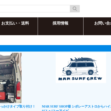
お支払い・送料
採用情報
お問い合
のひっかけタイプ取り付け！
MAR SURF SHOP様 シボレーアストロからハ
SGLへ[ユーアイビ...