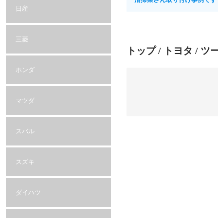
日産
三菱
トップ
/
トヨタ
/ ツ
ホンダ
マツダ
スバル
スズキ
ダイハツ