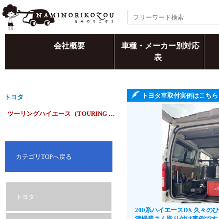
会社概要
車種・メーカー別対応
表
トヨタ車取付実例はこちら
トヨタ
ツーリングハイエース（TOURING HIACE）
カテゴリTOPへ戻る
トヨタ
200系ハイエースDX 久々
清掃業さん取り付け事例です