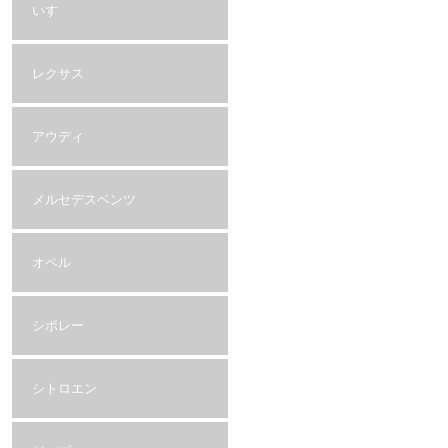
いすゞ
レクサス
アウディ
メルセデスベンツ
オペル
シボレー
シトロエン