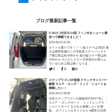
ブログ最新記事一覧
N-BOX 2代目JF3/4型 フィン付きショート横
並べで積載できました！
2026-08-03 01:00
タイトル通りです！！！ 縦ステーは2段目 後
ろは標準装備のくの字延長ステー バックド
ア開口部は約1000ｍｍ 前の縦ステー間は約
1040ｍｍ ※ただしピラー天井部分が膨らん
でいるため上部は狭くなりま...
0
0
0
ステップワゴンRP後期 クランクサイドバー
解禁 ＳＵＰ・ロング・ミッド・ショートを
積載したい！
2026-08-01 00:00
今回ステップワゴンの最新現行RP6/7/8に ・
ＳＵＰ ・ロングボード ・ミッドレングス ・
ショートボード をどれも積載したいお客
様。 オフィシャルサイトから ●通常の汎用