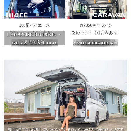
200系ハイエース
NV350キャラバン
対応キット（適合表あり）
対応キット（適合表あり）
LANDCRUISER 70・
LANDCRUISER
PRADO
80
HIACE Super GL
BENZ GLS Class
FJ CRUISER
DELICA D:5
TOWNACE
SPACIA
N-VAN
NV350CARAVAN
BENZ G Class
HIACE DX
OUTBACK
PROBOX
NV200W
EVERY
HIJET
NOAH
吉川広夏プロも愛用していただいているロングボード用の車内キャリアで