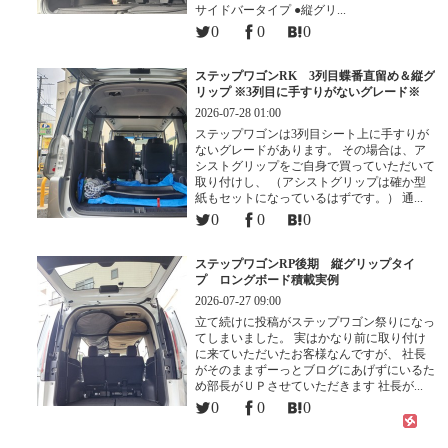
サイドバータイプ ●縦グリ...
0
0
0
ステップワゴンRK 3列目蝶番直留め＆縦グ
リップ ※3列目に手すりがないグレード※
2026-07-28 01:00
ステップワゴンは3列目シート上に手すりが
ないグレードがあります。 その場合は、ア
シストグリップをご自身で買っていただいて
取り付けし、 （アシストグリップは確か型
紙もセットになっているはずです。） 通...
0
0
0
ステップワゴンRP後期 縦グリップタイ
プ ロングボード積載実例
2026-07-27 09:00
立て続けに投稿がステップワゴン祭りになっ
てしまいました。 実はかなり前に取り付け
に来ていただいたお客様なんですが、 社長
がそのままずーっとブログにあげずにいるた
め部長がＵＰさせていただきます 社長が...
0
0
0