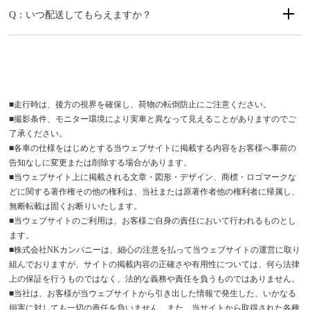
Q：いつ配送してもらえますか？
■走行時は、後方の視界を確保し、荷物の転倒防止にご注意ください。
■撮影条件、モニター環境により実車と異なって見えることがありますのでご
了承ください。
■各車の仕様をはじめとする当ウェブサイトに掲載する内容をお客様へ事前の
告知なしに変更または削除する場合があります。
■当ウェブサイト上に掲載される文章・図形・デザイン、商標・ロゴマークな
どに関する著作権その他の権利は、当社または原著作者他の権利者に帰属し、
無断転載は固くお断りいたします。
■当ウェブサイトのご利用は、お客様ご自身の責任において行われるものとし
ます。
■株式会社NKカンパニーは、細心の注意を払って当ウェブサイトの運営に取り
組んでおりますが、サイトの掲載内容の正確さや有用性については、何ら法律
上の保証を行うものではなく、法的な義務や責任を負うものではありません。
■当社は、お客様が当ウェブサイトから引き出した情報で発生した、いかなる
損害に対しても一切の責任を負いません。また、当サイトから取得された各種