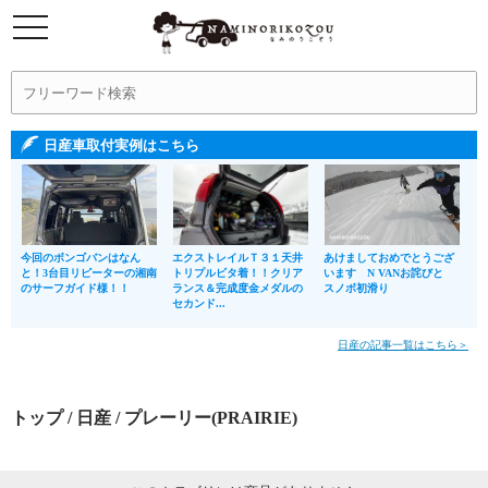
日産車取付実例はこちら
今回のボンゴバンはなん
エクストレイルＴ３１天井
あけましておめでとうござ
と！3台目リピーターの湘南
トリプルビタ着！！クリア
います N VANお詫びと
のサーフガイド様！！
ランス＆完成度金メダルの
スノボ初滑り
セカンド...
日産の記事一覧はこちら＞
トップ
/
日産
/ プレーリー(PRAIRIE)