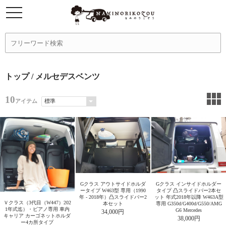
トップ
/ メルセデスベンツ
10
アイテム
Gクラス アウトサイドホルダ
Gクラス インサイドホルダー
ータイプ W463型 専用（1990
タイプ 凸スライドバー2本セ
年 - 2018年）凸スライドバー2
ット 年式2018年以降 W463A型
Ｖクラス（3代目（W447）202
本セット
専用 G350d/G400d/G550/AMG
1年式迄）・ビアノ専用 車内
G6 Mercedes
34,000円
キャリア カーゴネットホルダ
38,000円
ー4カ所タイプ