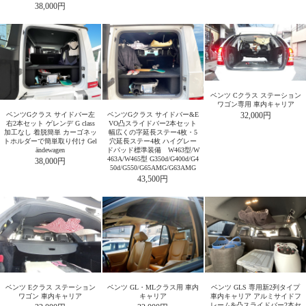
38,000円
ベンツ Cクラス ステーション
ワゴン専用 車内キャリア
ベンツGクラス サイドバー左
ベンツGクラス サイドバー&E
32,000円
右2本セット ゲレンデ G class
VO凸スライドバー2本セット
加工なし 着脱簡単 カーゴネッ
幅広くの字延長ステー4枚・5
トホルダーで簡単取り付け Gel
穴延長ステー4枚 ハイグレー
ändewagen
ドパッド標準装備 W463型/W
463A/W465型 G350d/G400d/G4
38,000円
50d/G550/G65AMG/G63AMG
43,500円
ベンツ Eクラス ステーション
ベンツ GL・MLクラス用 車内
ベンツ GLS 専用新2列タイプ
ワゴン 車内キャリア
キャリア
車内キャリア アルミサイドフ
レーム&凸スライドバー2本セ