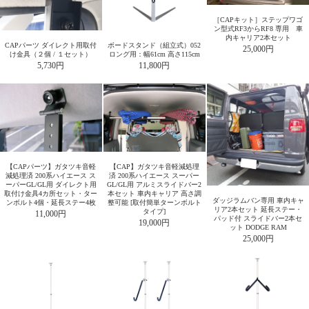
［CAPキット］ステップワゴ
ン型式RF3からRF8 専用 車
内キャリア2本セット
CAPパーツ ダイレクト用取付
ボードスタンド（組立式）052
25,000円
け金具（２個 / １セット）
ロング用：幅61cm 高さ115cm
5,730円
11,800円
【CAPパーツ】ガタツキ音軽
【CAP】ガタツキ音軽減処理
減処理済 200系ハイエース ス
済 200系ハイエース スーパー
ーパーGL/GL用 ダイレクト用
GL/GL用 アルミスライドバー2
取付け金具4カ所セット・ター
本セット 車内キャリア 高さ調
ダッジラムバン専用 車内キャ
ンボルト4個・延長ステー4枚
整可能 [取付簡単ターンボルト
リア2本セット 延長ステー・
タイプ]
11,000円
パッド付 スライドバー2本セ
19,000円
ット DODGE RAM
25,000円