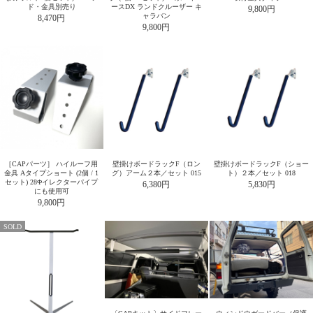
ド・金具別売り
ースDX ランドクルーザー キ
9,800円
ャラバン
8,470円
9,800円
［CAPパーツ］ ハイルーフ用
壁掛けボードラックF（ロン
壁掛けボードラックF（ショー
金具 Aタイプショート (2個 / 1
グ）アーム２本／セット 015
ト）２本／セット 018
セット) 28Φイレクターパイプ
6,380円
5,830円
にも使用可
9,800円
SOLD