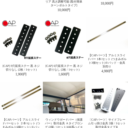
リア 高さ調整可能 [取付簡単
18,000円
ターンボルトタイプ]
10,000円
【CAPパーツ】アルミスライ
ドバー 1本/セット (つまみボル
ト3個セット)※パッド・金具
[CAP] 9穴延長ステー 黒 ネジ
[CAP] 6穴延長ステー 黒 ネジ
別売り
切りなし (2枚 / 1セット)
切りなし (2枚 / 1セット)
4,980円
1,900円
1,600円
【CAPパーツ】アルミスライ
ウィンドウガードバー（保護
〔CAPパーツ〕サイドフレー
ドバーセット ２本/セット (つ
バー）取付金具 Ａタイプロン
ム引っ掛け金具 2個 / 1セット
まみボルト6個セット) ※パッ
グ (2個 / 1セット)100系ハイエ
取付金具タイプＢ