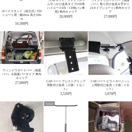
〔CAPキット〕サイドフレー
ウィンドウガードバー（保護
ム引っかけ金具タイプ(100系
バー）取り付け金具＆手すり
ハイエースDX・CD他バン車
(Aタイプショート) 車内キャリ
ボードスタンド（組立式）034
両) 車内キャリア
ア
ショート用：幅49cm 高さ100c
28,000円
27,000円
m
10,500円
ウィンドウガードバー（保護
バー）＆保護バータイプ 車内
キャリア
CAPパーツ アシストグリップ
CAPパーツ ピラーガーニッシ
27,000円
用取付け金具（２個 / １セッ
ュ用取付け金具（２個 / １セ
ト）
ット）
3,520円
3,870円
SOLD