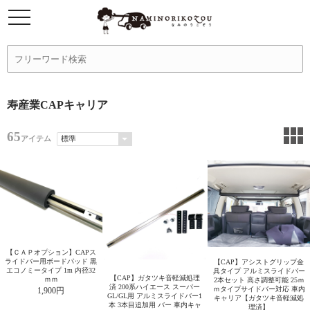
寿産業CAPキャリア
65
アイテム
【ＣＡＰオプション】CAPス
ライドバー用ボードパッド 黒
【CAP】アシストグリップ金
エコノミータイプ 1m 内径32
具タイプ アルミスライドバー
【CAP】ガタツキ音軽減処理
ｍｍ
2本セット 高さ調整可能 25ｍ
済 200系ハイエース スーパー
ｍタイプサイドバー対応 車内
1,900円
GL/GL用 アルミスライドバー1
キャリア【ガタツキ音軽減処
本 3本目追加用 バー 車内キャ
理済】