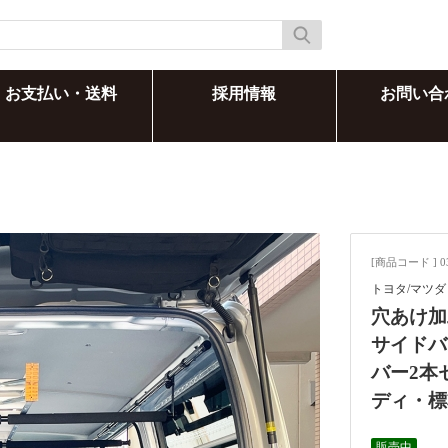
お支払い・送料
採用情報
お問い合
[商品コード ] 0
トヨタ/マツダ
穴あけ加
サイドバ
バー2本
ディ・標
販売中