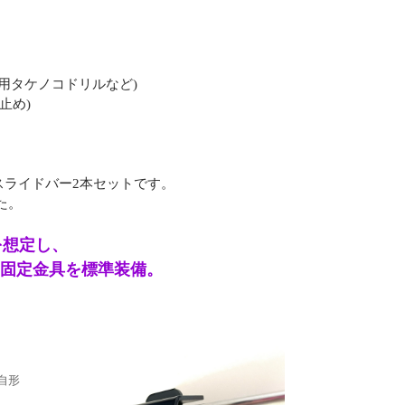
張用タケノコドリルなど)
止め)
Oスライドバー2本セットです。
た。
を想定し、
O固定金具を標準装備。
、
自形