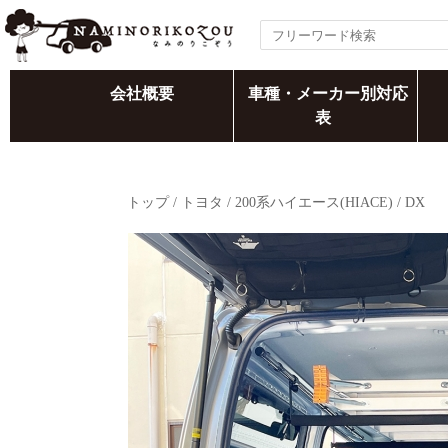
会社概要
車種・メーカー別対応
表
トップ
/
トヨタ
/
200系ハイエース(HIACE)
/
DX