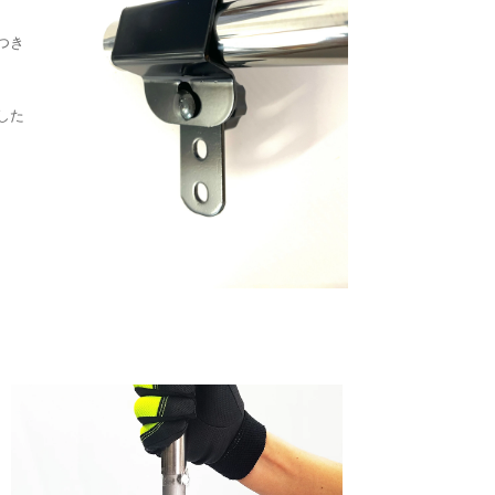
つき
した