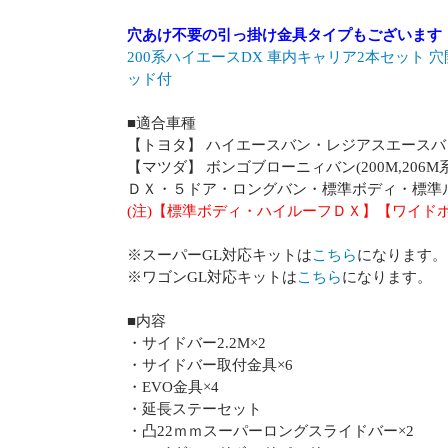
穴あけ不要の引っ掛け金具タイプもございます
200系ハイエースDX 車内キャリア2本セット
ッド付
■適合車種
【トヨタ】 ハイエースバン・レジアスエースバン(
【マツダ】 ボンゴブローニィバン(200M,206M系
ＤＸ・５ドア・ロングバン・標準ボディ・標準
(注)【標準ボディ・ハイルーフＤＸ】【ワイド
※スーパーGL対応キットは
こちら
になります。
※ワゴンGL対応キットは
こちら
になります。
■内容
・サイドバー2.2M×2
・サイドバー取付金具×6
・EVO金具×4
・延長ステーセット
・凸22ｍｍスーパーロングスライドバー×2