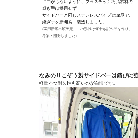
に曲がらないように、プラスチック樹脂素材の
継ぎ手は採用せず、
サイドバーと同じステンレスパイプ1mm厚で、
継ぎ手を新開発・製造しました。
(実用新案出願予定。この形状は何十も試作品を作り、
考案・開発しました)
なみのりこぞう製サイドバーは錆びに
軽量かつ耐久性も高いのが自慢です。