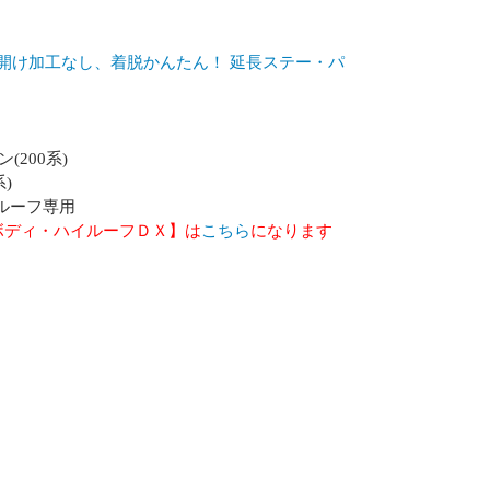
 穴開け加工なし、着脱かんたん！ 延長ステー・パ
200系)
)
ルーフ専用
ボディ・ハイルーフＤＸ】は
こちら
になります