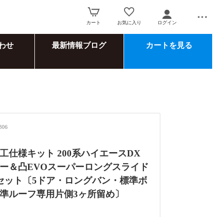
カート
お気に入り
ログイン
わせ
最新情報ブログ
カートを見る
306
工仕様キット 200系ハイエースDX
ー＆凸EVOスーパーロングスライド
セット〔5ドア・ロングバン・標準ボ
準ルーフ専用片側3ヶ所留め〕