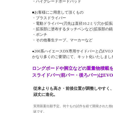
・ハイグレードボードパッド
■お客様にご用意して頂くもの
・プラスドライバー
・電動ドライバー(刃先は直径10.2ミリ穴か拡
・拡張部に塗布するタッチペンなど(拡張部の錆
・ポンチ
・その他養生テープ、マーカーなど
●200系ハイエースDX専用サイドバーと凸EV
かなり多くのご要望にて、キット化いたしまし
ロングボードや脚立などの重量物積載
スライドバー(前バー・後ろバー)はEV
従来よりも高さ・前後位置が調整しやすく
頑丈に進化。
実用新案出願予定。何十もの試作を経て開発された独
状です。