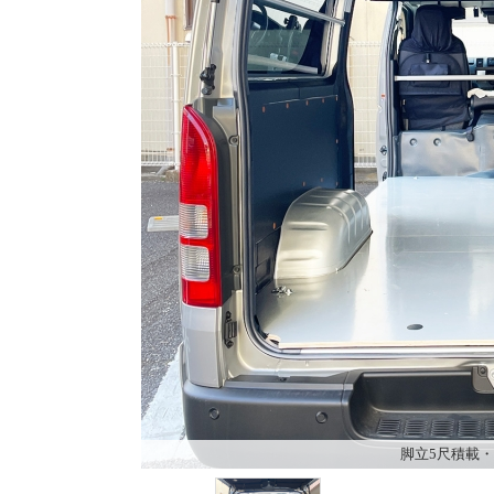
脚立5尺積載・