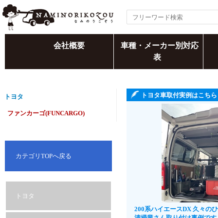
会社概要
車種・メーカー別対応
表
トヨタ車取付実例はこちら
トヨタ
ファンカーゴ(FUNCARGO)
カテゴリTOPへ戻る
トヨタ
200系ハイエースDX 久々
清掃業さん取り付け事例です