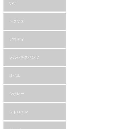
いすゞ
レクサス
アウディ
メルセデスベンツ
オペル
シボレー
シトロエン