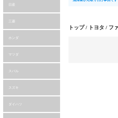
日産
三菱
トップ
/
トヨタ
/ フ
ホンダ
マツダ
スバル
スズキ
ダイハツ