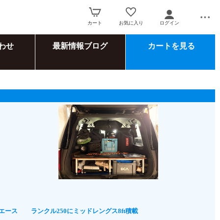
カート
お気に入り
ログイン
わせ
最新情報ブログ
カートを見る
イエース
ランクル250にミッドレングス8ft積載