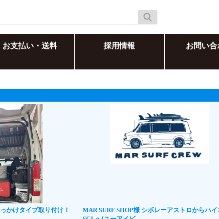
お支払い・送料
採用情報
お問い合
のひっかけタイプ取り付け！
MAR SURF SHOP様 シボレーアストロからハ
SGLへ[ユーアイビ...