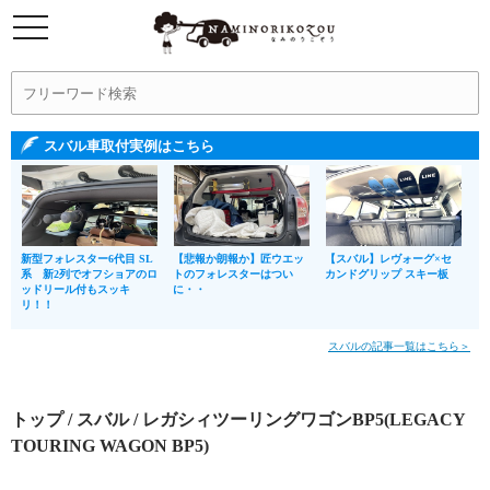
スバル車取付実例はこちら
新型フォレスター6代目 SL
【悲報か朗報か】匠ウエッ
【スバル】レヴォーグ×セ
系 新2列でオフショアのロ
トのフォレスターはつい
カンドグリップ スキー板
ッドリール付もスッキ
に・・
リ！！
スバルの記事一覧はこちら＞
トップ
/
スバル
/ レガシィツーリングワゴンBP5(LEGACY
TOURING WAGON BP5)