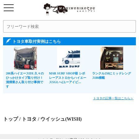
トヨタ車取付実例はこちら
200系ハイエースDX 久々の
MAR SURF SHOP様 シボ
ランクル250にミッドレング
ひっかけタイプ取り付け！
レーアストロからハイエー
ス8ft積載
清掃業さん取り付け事例で
スSGLへ[ユーアイビ...
す
トヨタの記事一覧はこちら＞
トップ
/
トヨタ
/ ウイッシュ(WISH)