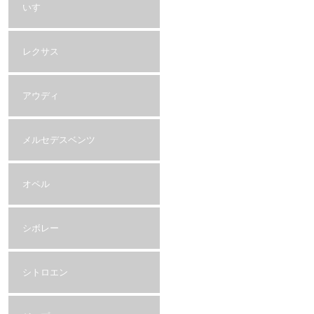
いすゞ
レクサス
アウディ
メルセデスベンツ
オペル
シボレー
シトロエン