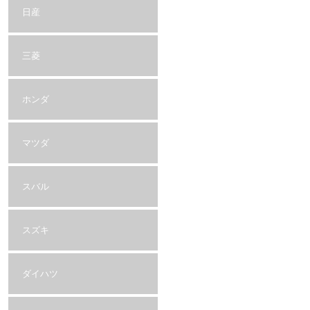
日産
三菱
ホンダ
マツダ
スバル
スズキ
ダイハツ