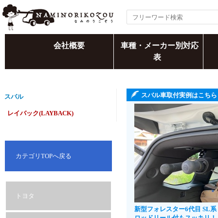
会社概要
車種・メーカー別対応
表
スバル車取付実例はこちら
スバル
レイバック(LAYBACK)
カテゴリTOPへ戻る
トヨタ
新型フォレスター6代目 SL
ロッドリール付もスッキリ！