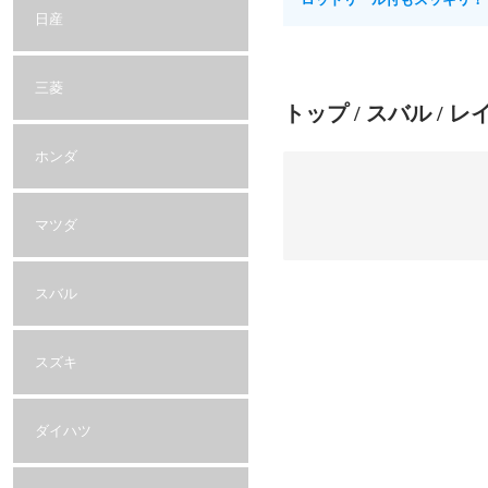
日産
三菱
トップ
/
スバル
/ レ
ホンダ
マツダ
スバル
スズキ
ダイハツ