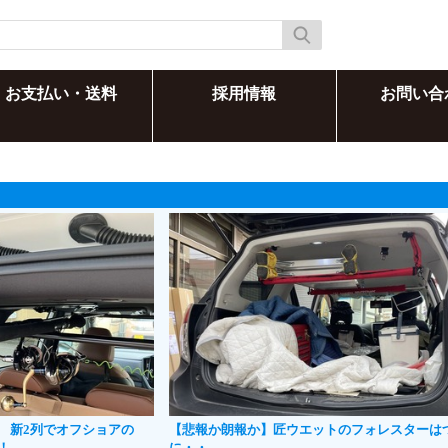
お支払い・送料
採用情報
お問い合
系 新2列でオフショアの
【悲報か朗報か】匠ウエットのフォレスターは
！
に・・