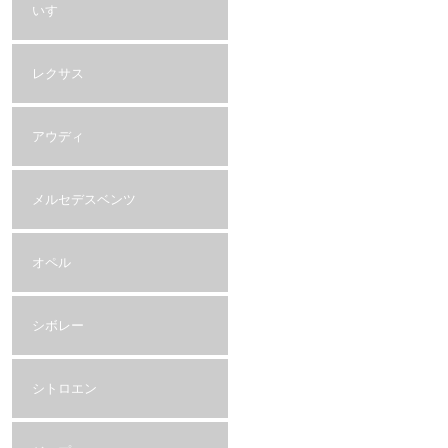
いすゞ
レクサス
アウディ
メルセデスベンツ
オペル
シボレー
シトロエン