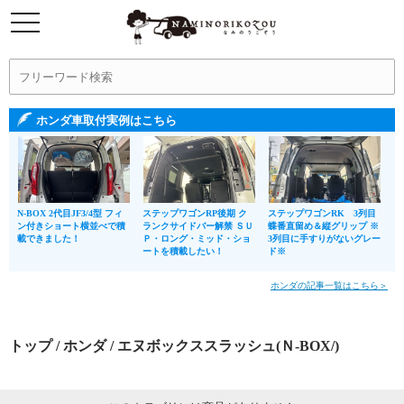
ホンダ車取付実例はこちら
N-BOX 2代目JF3/4型 フィ
ステップワゴンRP後期 ク
ステップワゴンRK 3列目
ン付きショート横並べで積
ランクサイドバー解禁 ＳＵ
蝶番直留め＆縦グリップ ※
載できました！
Ｐ・ロング・ミッド・ショ
3列目に手すりがないグレー
ートを積載したい！
ド※
ホンダの記事一覧はこちら＞
トップ
/
ホンダ
/ エヌボックススラッシュ(Ｎ-BOX/)