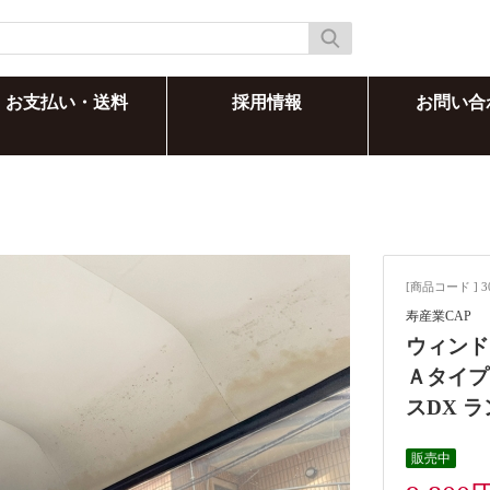
お支払い・送料
採用情報
お問い合
[商品コード ] 3
寿産業CAP
ウィンド
Ａタイプロ
スDX 
販売中