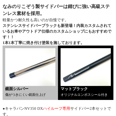
なみのりこぞう製サイドバーは錆びに強い高級ステ
ンレス素材を採用。
軽量かつ耐久性も高いのが自慢です。
ステンレスサイドバーブラックも新登場！内装カスタムされて
いるお車やアウトドア仕様のカスタムショップにもおすすめで
す！！
1本1本丁寧に焼き付け塗装を施しております。
鏡面シルバー
マットブラック
傷がつきにくい鏡面仕上げ
オリジナルエンボスシール付き
●キャラバンNV350 DX
ハイルーフ専用
サイドバー2本セットで
す。