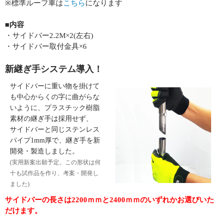
※標準ルーフ車は
こちら
になります
■内容
・サイドバー2.2M×2(左右)
・サイドバー取付金具×6
新継ぎ手システム導入！
サイドバーに重い物を掛けて
も中心からくの字に曲がらな
いように、プラスチック樹脂
素材の継ぎ手は採用せず、
サイドバーと同じステンレス
パイプ1mm厚で、継ぎ手を新
開発・製造しました。
(実用新案出願予定。この形状は何
十も試作品を作り、考案・開発し
ました)
サイドバーの長さは2200ｍｍと2400ｍｍのいずれかお選びいた
だけます。