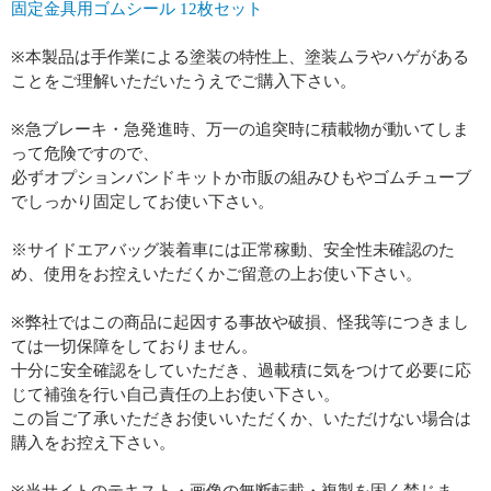
固定金具用ゴムシール 12枚セット
※本製品は手作業による塗装の特性上、塗装ムラやハゲがある
ことをご理解いただいたうえでご購入下さい。
※急ブレーキ・急発進時、万一の追突時に積載物が動いてしま
って危険ですので、
必ずオプションバンドキットか市販の組みひもやゴムチューブ
でしっかり固定してお使い下さい。
※サイドエアバッグ装着車には正常稼動、安全性未確認のた
め、使用をお控えいただくかご留意の上お使い下さい。
※弊社ではこの商品に起因する事故や破損、怪我等につきまし
ては一切保障をしておりません。
十分に安全確認をしていただき、過載積に気をつけて必要に応
じて補強を行い自己責任の上お使い下さい。
この旨ご了承いただきお使いいただくか、いただけない場合は
購入をお控え下さい。