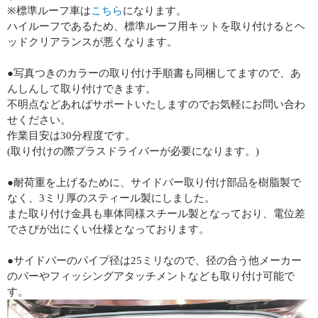
※標準ルーフ車は
こちら
になります。
ハイルーフであるため、標準ルーフ用キットを取り付けるとヘ
ッドクリアランスが悪くなります。
●写真つきのカラーの取り付け手順書も同梱してますので、あ
んしんして取り付けできます。
不明点などあればサポートいたしますのでお気軽にお問い合わ
せください。
作業目安は30分程度です。
(取り付けの際プラスドライバーが必要になります。)
●耐荷重を上げるために、サイドバー取り付け部品を樹脂製で
なく、3ミリ厚のスティール製にしました。
また取り付け金具も車体同様スチール製となっており、電位差
でさびが出にくい仕様となっております。
●サイドバーのパイプ径は25ミリなので、径の合う他メーカー
のバーやフィッシングアタッチメントなども取り付け可能で
す。