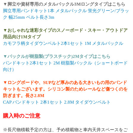
▼脚立や資材専用のメタルバックル3Mロングタイプはこちら
脚立専用バンドキット1本 メタルバックル 蛍光グリーン/ブラッ
ク 幅25mm ベルト長さ3m
▼おしゃれな迷彩タイプのスノーボード・スキー・アウトドア
用品向け1Mタイプ
カモフラ柄タイダウンベルト2本1セット 1M メタルバックル
▼バックルが樹脂製(プラスチック)2Mタイプはこちら
バンドキット2本1セット 2M 樹脂製バックル（ショートボード
向け）
▼ロングボードや、SUPなど厚みのある大きいもの用のバンド
キットもございます。シリコン製のためレールなど傷つくのを
防ぎます。長さ2.8M
CAP バンドキット 2本1セット 2.8M タイダウンベルト
購入時のご注意
※長尺物積載予定の方は、予め積載物と車内天井スペースをご