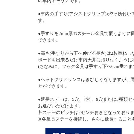
の車内キャリアです。
●車内の手すり(アシストグリップ)が2ヶ所付
す。
●手すりを2mm厚のスチール金具で覆うように
できます。
●高さ(手すりから下へ伸びる長さ)は2枚重ね
ボードを出来るだけ車内天井に張り付くように
(ちなみに、フック金具は手すり下へ6cm垂れま
●ヘッドクリアランスはきびしくなりますが、
とができます。
●延長ステーは、5穴、7穴 、9穴または3種類セ
お選びいただけます。
各ステーのピッチは2センチおきとなっており
※各延長ステーを接続し、さらに延長すること