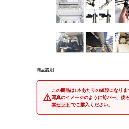
商品説明
この商品は
1本あたり
の値段になりま
⚠️
写真のイメージのように前バー、後
本セット
でご購入ください。