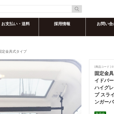
お支払い・送料
採用情報
お問い合
固定金具式タイプ
[商品コード ] 0
固定金具
イドバー
ハイグレ
プ スラ
ンガーバ
販売中