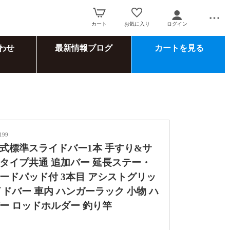
カート
お気に入り
ログイン
わせ
最新情報ブログ
カートを見る
199
式標準スライドバー1本 手すり&サ
タイプ共通 追加バー 延長ステー・
ードパッド付 3本目 アシストグリッ
イドバー 車内 ハンガーラック 小物 ハ
ー ロッドホルダー 釣り竿