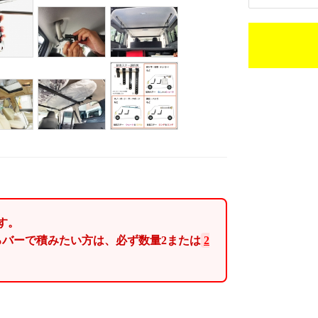
す。
ろバーで積みたい方は、必ず
数量2
または
2