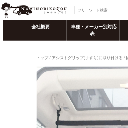
会社概要
車種・メーカー別対応
表
トップ
/
アシストグリップ(手すり)に取り付ける
/