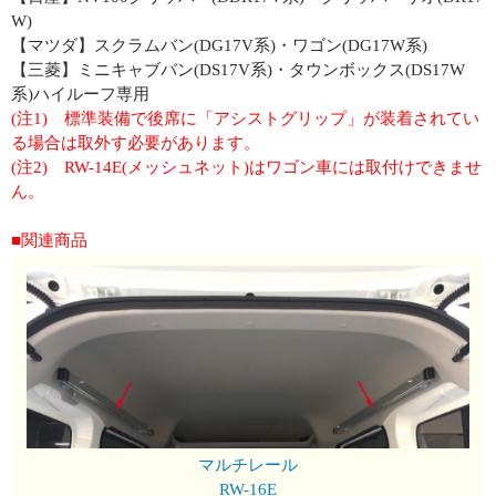
W)
【マツダ】スクラムバン(DG17V系)・ワゴン(DG17W系)
【三菱】ミニキャブバン(DS17V系)・タウンボックス(DS17W
系)ハイルーフ専用
(注1) 標準装備で後席に「アシストグリップ」が装着されてい
る場合は取外す必要があります。
(注2) RW-14E(メッシュネット)はワゴン車には取付けできませ
ん。
■関連商品
マルチレール
RW-16E