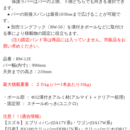
保護ラバーはバーの上側、下側どちらでも向きを選択でき
ます。
● バーの前後スパンは最長1030㎜まで広げることが可能で
す。
● 別売リングフック〔RW-50〕を溝付きポールなどに取付け
る事により積載物の固定に役立ちます。
(注1)固定バンド等は商品には入っていません。市販品をお
買い求めください。
品番：RW-12E
バー幅(内寸)：990mm
天井までの高さ：210mm
最大積載重量 ： ２０kg (バー1本あたり10kg)
・ポール部 ： Φ32溝付きアルミ材(アルマイト＋クリアー処理)
・固定部 ： スチールめっき(ユニクロ)
注意！！(適合情報)
【スズキ】エブリィバン(DA17V系)・ワゴン(DA17W系)
【日産】NV100クリッパー(DDR17V系)・クリッパーリオ(DR17