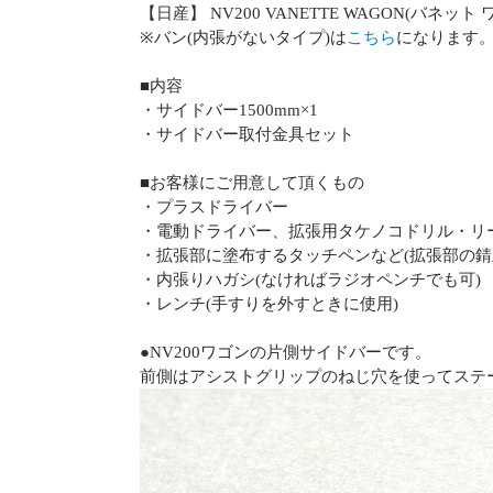
【日産】 NV200 VANETTE WAGON(バネット 
※バン(内張がないタイプ)は
こちら
になります
■内容
・サイドバー1500mm×1
・サイドバー取付金具セット
■お客様にご用意して頂くもの
・プラスドライバー
・電動ドライバー、拡張用タケノコドリル・リ
・拡張部に塗布するタッチペンなど(拡張部の錆
・内張りハガシ(なければラジオペンチでも可)
・レンチ(手すりを外すときに使用)
●NV200ワゴンの片側サイドバーです。
前側はアシストグリップのねじ穴を使ってステ