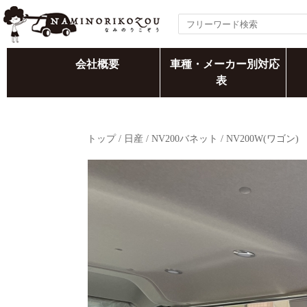
会社概要
車種・メーカー別対応
表
トップ
/
日産
/
NV200バネット
/
NV200W(ワゴン)