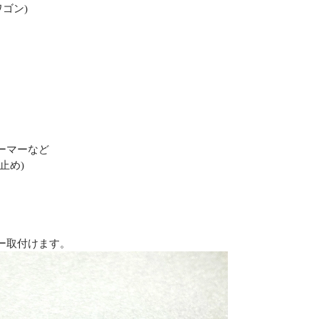
ワゴン)
。
ーマーなど
止め)
ー取付けます。