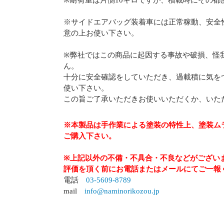
※耐荷重は片側10キロですが、積載時にその都
※サイドエアバッグ装着車には正常稼動、安全
意の上お使い下さい。
※弊社ではこの商品に起因する事故や破損、怪
ん。
十分に安全確認をしていただき、過載積に気を
使い下さい。
この旨ご了承いただきお使いいただくか、いた
※本製品は手作業による塗装の特性上、塗装ム
ご購入下さい。
※上記以外の不備・不具合・不良などがござい
評価を頂く前にお電話またはメールにてご一報
電話
03-5609-8789
mail
info@naminorikozou.jp