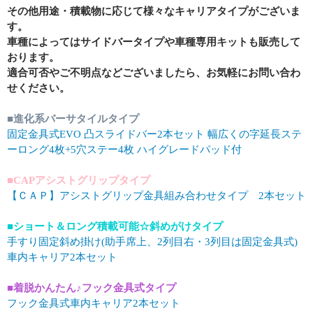
その他用途・積載物に応じて様々なキャリアタイプがございま
す。
車種によってはサイドバータイプや車種専用キットも販売して
おります。
適合可否やご不明点などございましたら、お気軽にお問い合わ
せください。
■進化系バーサタイルタイプ
固定金具式EVO 凸スライドバー2本セット 幅広くの字延長ステ
ーロング4枚+5穴ステー4枚 ハイグレードパッド付
■CAPアシストグリップタイプ
【ＣＡＰ】アシストグリップ金具組み合わせタイプ 2本セット
■ショート＆ロング積載可能☆斜めがけタイプ
手すり固定斜め掛け(助手席上、2列目右・3列目は固定金具式)
車内キャリア2本セット
■着脱かんたん♪フック金具式タイプ
フック金具式車内キャリア2本セット