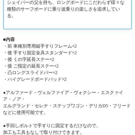
シェイパーの父を持ち、ロングボードにこだわらず様々な
種類のサーフボードに乗り波乗りの楽しさを追求してい
る。
■内容
・前 車種別専用縦手すりフレーム×2
・後 手すり固定金具スタンダード×2
・後 くの字延長ステー×2
・後 ご指定の延長ステー×2
・凸ロングスライドバー×2
・ハイグレードボードパッド×2
●アルファード・ヴェルファイア・ヴォクシー・エスクァイ
ア・ノア・
エルグランド・セレナ・ステップワゴン・デリカD5・フリード
などに使用可能です。
●手回しボルトで手すりに固定するだけなので、
加工も工具もなしで取り付けできます。