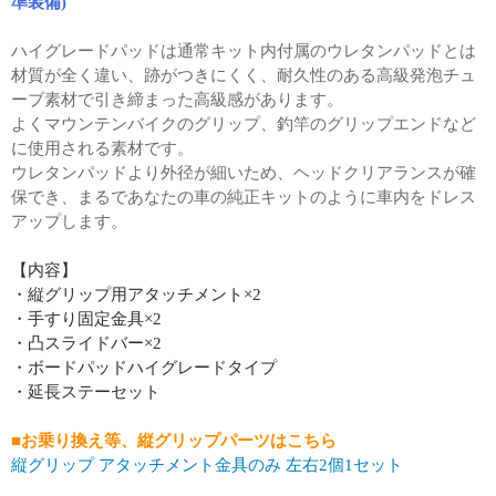
準装備)
ハイグレードパッドは通常キット内付属のウレタンパッドとは
材質が全く違い、跡がつきにくく、耐久性のある高級発泡チュ
ーブ素材で引き締まった高級感があります。
よくマウンテンバイクのグリップ、釣竿のグリップエンドなど
に使用される素材です。
ウレタンパッドより外径が細いため、ヘッドクリアランスが確
保でき、まるであなたの車の純正キットのように車内をドレス
アップします。
【内容】
・縦グリップ用アタッチメント×2
・手すり固定金具×2
・凸スライドバー×2
・ボードパッドハイグレードタイプ
・延長ステーセット
■お乗り換え等、縦グリップパーツはこちら
縦グリップ アタッチメント金具のみ 左右2個1セット