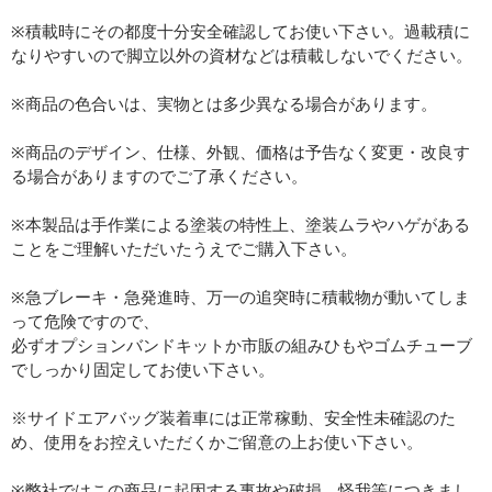
※積載時にその都度十分安全確認してお使い下さい。過載積に
なりやすいので脚立以外の資材などは積載しないでください。
※商品の色合いは、実物とは多少異なる場合があります。
※商品のデザイン、仕様、外観、価格は予告なく変更・改良す
る場合がありますのでご了承ください。
※本製品は手作業による塗装の特性上、塗装ムラやハゲがある
ことをご理解いただいたうえでご購入下さい。
※急ブレーキ・急発進時、万一の追突時に積載物が動いてしま
って危険ですので、
必ずオプションバンドキットか市販の組みひもやゴムチューブ
でしっかり固定してお使い下さい。
※サイドエアバッグ装着車には正常稼動、安全性未確認のた
め、使用をお控えいただくかご留意の上お使い下さい。
※弊社ではこの商品に起因する事故や破損、怪我等につきまし