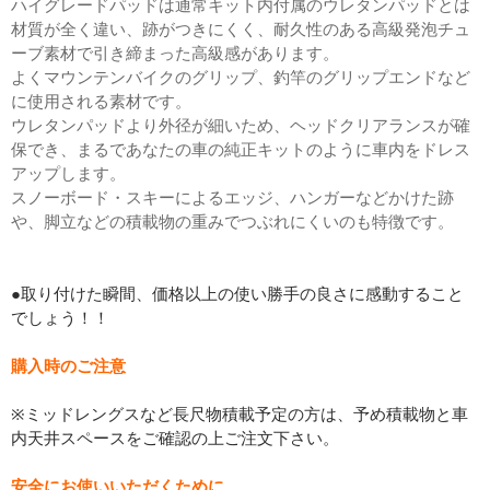
ハイグレードパッドは通常キット内付属のウレタンパッドとは
材質が全く違い、跡がつきにくく、耐久性のある高級発泡チュ
ーブ素材で引き締まった高級感があります。
よくマウンテンバイクのグリップ、釣竿のグリップエンドなど
に使用される素材です。
ウレタンパッドより外径が細いため、ヘッドクリアランスが確
保でき、まるであなたの車の純正キットのように車内をドレス
アップします。
スノーボード・スキーによるエッジ、ハンガーなどかけた跡
や、脚立などの積載物の重みでつぶれにくいのも特徴です。
●取り付けた瞬間、価格以上の使い勝手の良さに感動すること
でしょう！！
購入時のご注意
※ミッドレングスなど長尺物積載予定の方は、予め積載物と車
内天井スペースをご確認の上ご注文下さい。
安全にお使いいただくために