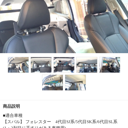
商品説明
■適合車種
【スバル】 フォレスター 4代目SJ系/5代目SK系/6代目SL系