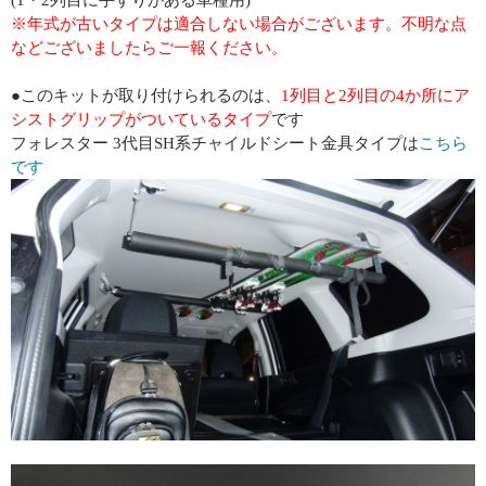
(1・2列目に手すりがある車種用)
※年式が古いタイプは適合しない場合がございます。不明な点
などございましたらご一報ください。
●このキットが取り付けられるのは、
1列目と2列目の4か所にア
シストグリップがついているタイプ
です
フォレスター 3代目SH系チャイルドシート金具タイプは
こちら
です