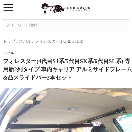
トップ
/
スバル
/
フォレスター(FORESTER)
スバル
フォレスター(4代目SJ系/5代目SK系/6代目SL系) 専
用新2列タイプ 車内キャリア アルミサイドフレーム
&凸スライドバー2本セット