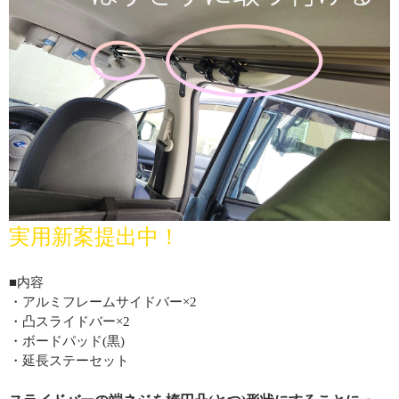
実用新案提出中！
■内容
・アルミフレームサイドバー×2
・凸スライドバー×2
・ボードパッド(黒)
・延長ステーセット