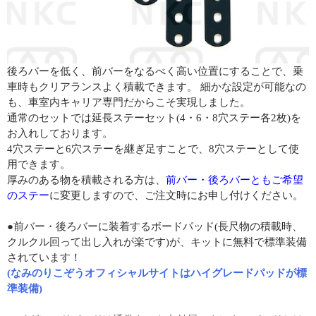
後ろバーを低く、前バーをなるべく高い位置にすることで、乗
車時もクリアランスよく積載できます。 細かな設定が可能なの
も、車室内キャリア専門だからこそ実現しました。
通常のセットでは延長ステーセット(4・6・8穴ステー各2枚)を
お入れしております。
4穴ステーと6穴ステーを継ぎ足すことで、8穴ステーとして使
用できます。
厚みのある物を積載される方は、
前バー・後ろバーともご希望
のステー
に変更しますので、ご注文時にお申し付けください。
●前バー・後ろバーに装着するボードパッド(長尺物の積載時、
クルクル回って出し入れが楽です)が、キットに無料で標準装備
されています！
(なみのりこぞうオフィシャルサイトはハイグレードパッドが標
準装備)