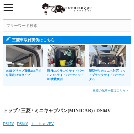
三菱車取付実例はこちら
D5縦グリップ直留め&手す
現行D5クランクサイドバー
新型デリカミニも対応 マッ
り固定EVOタイプ
EVOスライドバーでミッド
トブラックサイドバーカス
8ft積載実例
タム
三菱の記事一覧はこちら＞
トップ
/
三菱
/
ミニキャブバン(MINICAB)
/ DS64V
DS17V
DS64V
ミニキャブEV