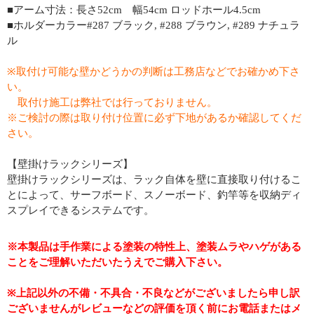
■アーム寸法：長さ52cm 幅54cm ロッドホール4.5cm
■ホルダーカラー#287 ブラック, #288 ブラウン, #289 ナチュラ
ル
※取付け可能な壁かどうかの判断は工務店などでお確かめ下さ
い。
取付け施工は弊社では行っておりません。
※ご検討の際は取り付け位置に必ず下地があるか確認してくだ
さい。
【壁掛けラックシリーズ】
壁掛けラックシリーズは、ラック自体を壁に直接取り付けるこ
とによって、サーフボード、スノーボード、釣竿等を収納ディ
スプレイできるシステムです。
※本製品は手作業による塗装の特性上、塗装ムラやハゲがある
ことをご理解いただいたうえでご購入下さい。
※上記以外の不備・不具合・不良などがございましたら申し訳
ございませんがレビューなどの評価を頂く前にお電話またはメ