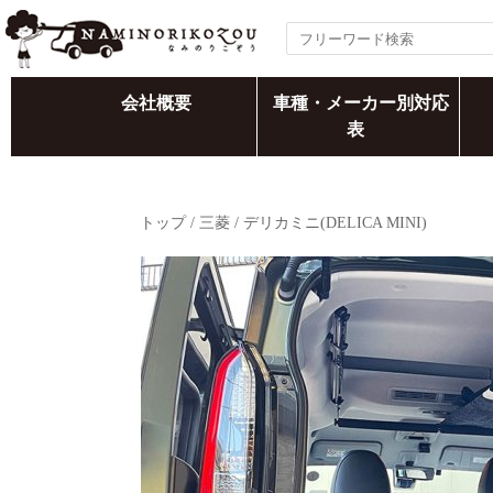
会社概要
車種・メーカー別対応
表
トップ
/
三菱
/
デリカミニ(DELICA MINI)