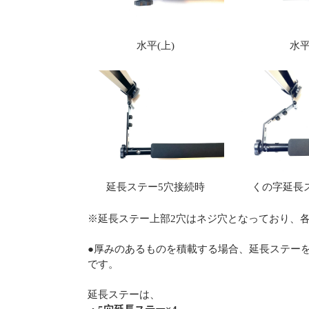
水平(上)
水平
延長ステー5穴接続時
くの字延長
※延長ステー上部2穴はネジ穴となっており、
●厚みのあるものを積載する場合、延長ステー
です。
延長ステーは、