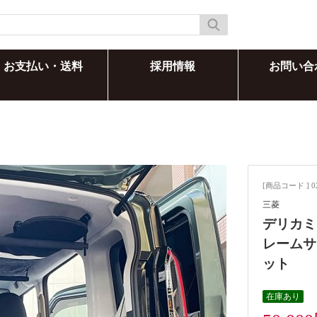
お支払い・送料
採用情報
お問い合
[商品コード ] 0
三菱
デリカミ
レームサ
ット
在庫あり