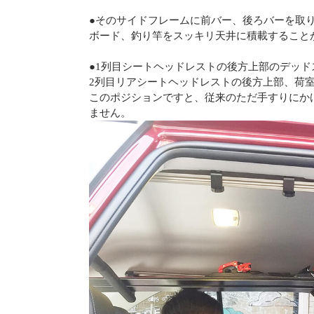
●そのサイドフレームに前バー、後ろバーを取
ボード、釣り竿をスッキリ天井に積載すること
●1列目シートヘッドレストの後方上部のデッド
2列目リアシートヘッドレストの後方上部、荷
このポジションですと、従来のただ手すりにか
ません。