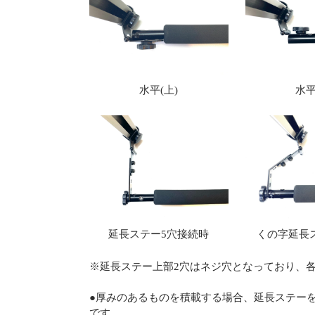
水平(上)
水平
延長ステー5穴接続時
くの字延長
※延長ステー上部2穴はネジ穴となっており、
●厚みのあるものを積載する場合、延長ステー
です。