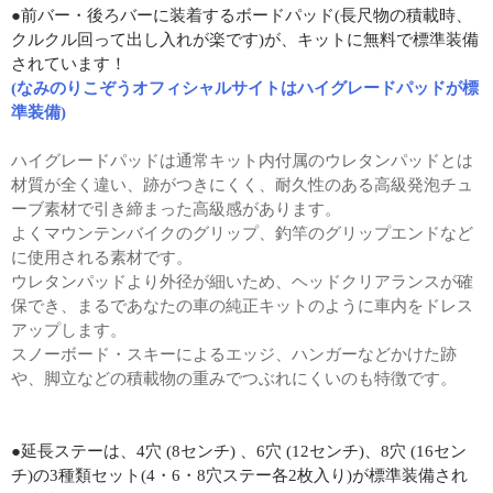
●前バー・後ろバーに装着するボードパッド(長尺物の積載時、
クルクル回って出し入れが楽です)が、キットに無料で標準装備
されています！
(なみのりこぞうオフィシャルサイトはハイグレードパッドが標
準装備)
ハイグレードパッドは通常キット内付属のウレタンパッドとは
材質が全く違い、跡がつきにくく、耐久性のある高級発泡チュ
ーブ素材で引き締まった高級感があります。
よくマウンテンバイクのグリップ、釣竿のグリップエンドなど
に使用される素材です。
ウレタンパッドより外径が細いため、ヘッドクリアランスが確
保でき、まるであなたの車の純正キットのように車内をドレス
アップします。
スノーボード・スキーによるエッジ、ハンガーなどかけた跡
や、脚立などの積載物の重みでつぶれにくいのも特徴です。
●延長ステーは、4穴 (8センチ) 、6穴 (12センチ)、8穴 (16セン
チ)の3種類セット(4・6・8穴ステー各2枚入り)が標準装備され